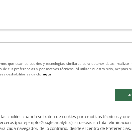
de Cookies
mos que usamos cookies y tecnologías similares para obtener datos, realizar 
 de tus preferencias y por motivos técnicos. Al utilizar nuestro sitio, aceptas s
es deshabilitarlas da clic
aquí
 conoce y acepta que utilizamos un sistema de seguimiento mediante 
 por lo que, por este medio se recaban datos personales. Consulta el A
e que desees deshabilitar las cookies, ponemos a tu disposición dos v
A
arás en el pie de página de nuestra Página Web o bien siguiendo los 
las cookies cuando se traten de cookies para motivos técnicos y que
erceros (por ejemplo Google analytics), si deseas su total eliminació
ra cada navegador, de lo contrario, desde el centro de Preferencias, 