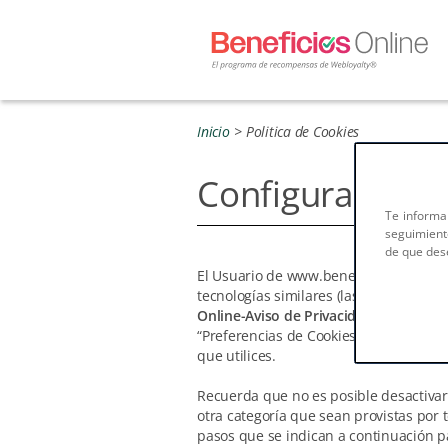
Inicio
>
Politica de Cookies
Configuración 
Te informa
seguimiento
de que dese
El Usuario de www.beneficiosonline.mx
tecnologías similares (las "Cookies"),
Online-Aviso de Privacidad
. En caso d
“Preferencias de Cookies” que encontr
que utilices.
Recuerda que no es posible desactivar 
otra categoría que sean provistas por t
pasos que se indican a continuación pa