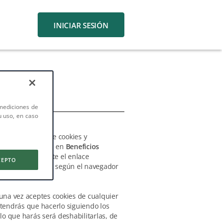
INICIAR SESIÓN
mediciones de
u uso, en caso
la utilización de cookies y
viso de Privacidad en
Beneficios
ías; bien mediante el enlace
CEPTO
siguientes pasos, según el navegador
 una vez aceptes cookies de cualquier
n tendrás que hacerlo siguiendo los
lo que harás será deshabilitarlas, de