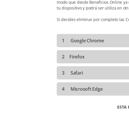
modo que desde Beneficios Online ya n
tu dispositivo y podrá ser utiliza en o
Si decides eliminar por completo las C
1
Google Chrome
2
Firefox
3
Safari
4
Microsoft Edge
ESTA 